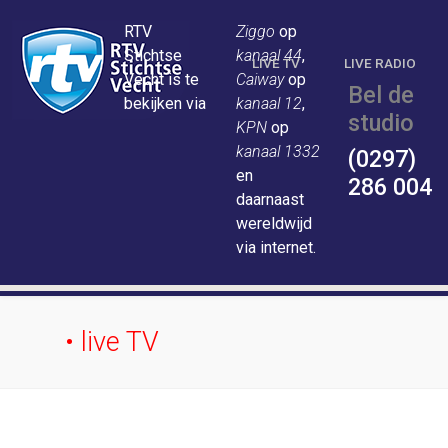
RTV
Ziggo
op
Stichtse
kanaal 44
,
LIVE TV
LIVE RADIO
Vecht is te
Caiway
op
Bel de
bekijken via
kanaal 12
,
studio
KPN
op
kanaal 1332
(0297)
en
286 004
daarnaast
wereldwijd
via internet.
• live TV