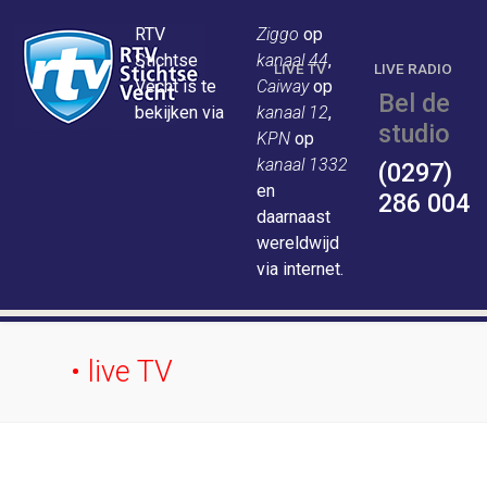
RTV
Ziggo
op
Stichtse
kanaal 44
,
LIVE TV
LIVE RADIO
Vecht is te
Caiway
op
Bel de
bekijken via
kanaal 12
,
studio
KPN
op
kanaal 1332
(0297)
en
286 004
daarnaast
wereldwijd
via internet.
• live TV